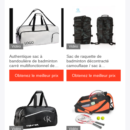
Vidéo
Vidéo
Authentique sac à
Sac de raquette de
bandoulière de badminton
badminton décontracté
carré multifonctionnel de
camouflage / sac à
grande capacité
bandoulière de voyage
polochon
Obtenez le meilleur prix
Obtenez le meilleur prix
Vidéo
Vidéo