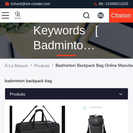
richard@xm-creater.com
86--15396621920
Citation
Keywords [
Badminton
Backpack
/
/
Badminton Backpack Bag Online Manufac
À La Maison
Produits
Bag ] Match
badminton backpack bag
16 Produits
Produits