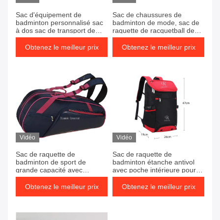
Sac d'équipement de
Sac de chaussures de
badminton personnalisé sac
badminton de mode, sac de
à dos sac de transport de
raquette de racquetball de
raquette de badminton
polyester
Obtenez le meilleur prix
Obtenez le meilleur prix
Vidéo
Vidéo
Sac de raquette de
Sac de raquette de
badminton de sport de
badminton étanche antivol
grande capacité avec
avec poche intérieure pour
compartiment à chaussures
ordinateur portable
Obtenez le meilleur prix
Obtenez le meilleur prix