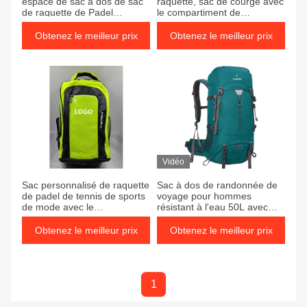
espace de sac à dos de sac
raquette, sac de courge avec
de raquette de Padel
le compartiment de
disponibles
chaussure
Obtenez le meilleur prix
Obtenez le meilleur prix
Vidéo
Sac personnalisé de raquette
Sac à dos de randonnée de
de padel de tennis de sports
voyage pour hommes
de mode avec le
résistant à l'eau 50L avec
compartiment de chaussure
housse de pluie
Obtenez le meilleur prix
Obtenez le meilleur prix
1