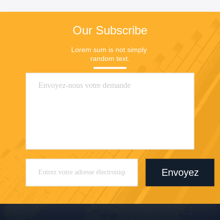
Our Subscribe
Lorem sum is not simply 
random text.
Envoyez