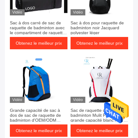
Vidéo
Vidéo
Sac à dos carré de sac de
Sac à dos pour raquette de
raquette de badminton avec
badminton noir Jacquard
le compartiment de raquettes
polyester léger
9pcs
Obtenez le meilleur prix
Obtenez le meilleur prix
Vidéo
Vidéo
Grande capacité de sac à
Sac de raquette de
dos de sac de raquette de
badminton Mulit Package
badminton d'OEM/ODM
grande capacité blanc / vert /
Oxford adaptée aux besoins
bleu
du client
Obtenez le meilleur prix
Obtenez le meilleur prix