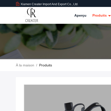
Xiamen Creater Import And Export Co., Ltd.
Aperçu
Produits
À la maison
/
Produits