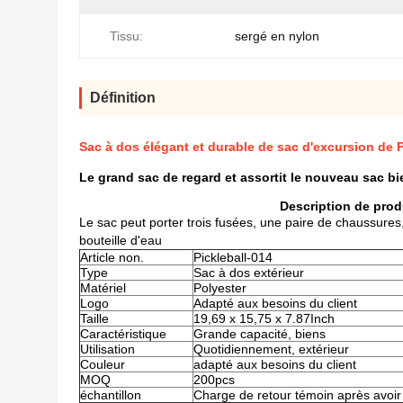
Tissu:
sergé en nylon
Définition
Sac à dos élégant et durable de sac d'excursion de P
Le grand sac de regard et assortit le nouveau sac bi
Description de prod
Le sac peut porter trois fusées, une paire de chaussures
bouteille d'eau
Article non.
Pickleball-014
Type
Sac à dos extérieur
Matériel
Polyester
Logo
Adapté aux besoins du client
Taille
19,69 x 15,75 x 7.87Inch
Caractéristique
Grande capacité, biens
Utilisation
Quotidiennement, extérieur
Couleur
adapté aux besoins du client
MOQ
200pcs
échantillon
Charge de retour témoin après avoi