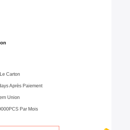
ion
Le Carton
days Après Paiement
tern Union
0000PCS Par Mois