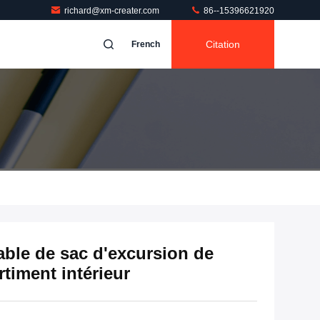
richard@xm-creater.com
86--15396621920
Citation
French
able de sac d'excursion de
rtiment intérieur