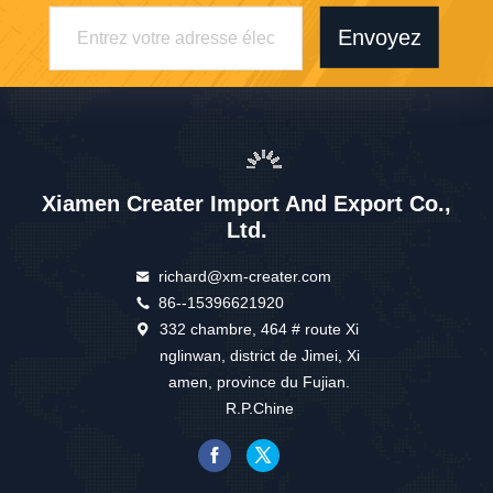
Envoyez
Xiamen Creater Import And Export Co.,
Ltd.
richard@xm-creater.com
86--15396621920
332 chambre, 464 # route Xi
nglinwan, district de Jimei, Xi
amen, province du Fujian.
R.P.Chine