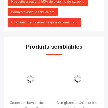
Raquette à padel à 50% de graphite de carbone
Bandes élastiques de 24 cm
Chapeaux de baseball respirants sans haut
Produits semblables
e à
Coupe de cheveux de
Non glissante Unisexe à la
Fe