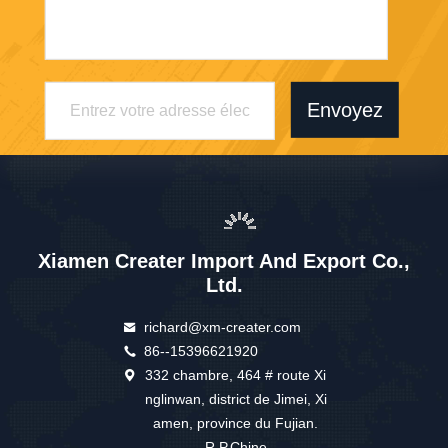
Envoyez
Xiamen Creater Import And Export Co.,
Ltd.
richard@xm-creater.com
86--15396621920
332 chambre, 464 # route Xi
nglinwan, district de Jimei, Xi
amen, province du Fujian.
R.P.Chine