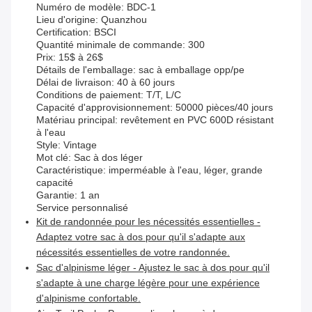
Numéro de modèle: BDC-1
Lieu d'origine: Quanzhou
Certification: BSCI
Quantité minimale de commande: 300
Prix: 15$ à 26$
Détails de l'emballage: sac à emballage opp/pe
Délai de livraison: 40 à 60 jours
Conditions de paiement: T/T, L/C
Capacité d'approvisionnement: 50000 pièces/40 jours
Matériau principal: revêtement en PVC 600D résistant
à l'eau
Style: Vintage
Mot clé: Sac à dos léger
Caractéristique: imperméable à l'eau, léger, grande
capacité
Garantie: 1 an
Service personnalisé
Kit de randonnée pour les nécessités essentielles -
Adaptez votre sac à dos pour qu'il s'adapte aux
nécessités essentielles de votre randonnée.
Sac d'alpinisme léger - Ajustez le sac à dos pour qu'il
s'adapte à une charge légère pour une expérience
d'alpinisme confortable.