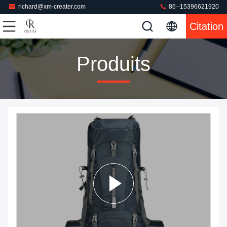
richard@xm-creater.com
86--15396621920
Citation
Produits