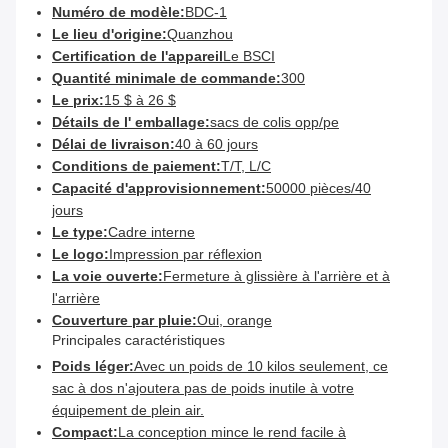
Numéro de modèle:
BDC-1
Le lieu d'origine:
Quanzhou
Certification de l'appareil
Le BSCI
Quantité minimale de commande:
300
Le prix:
15 $ à 26 $
Détails de l' emballage:
sacs de colis opp/pe
Délai de livraison:
40 à 60 jours
Conditions de paiement:
T/T, L/C
Capacité d'approvisionnement:
50000 pièces/40
jours
Le type:
Cadre interne
Le logo:
Impression par réflexion
La voie ouverte:
Fermeture à glissière à l'arrière et à
l'arrière
Couverture par pluie:
Oui, orange
Principales caractéristiques
Poids léger:
Avec un poids de 10 kilos seulement, ce
sac à dos n'ajoutera pas de poids inutile à votre
équipement de plein air.
Compact:
La conception mince le rend facile à