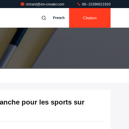
richard@xm-creater.com
86--15396621920
Citation
French
anche pour les sports sur