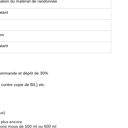
tation du matériel de randonnée
atant
dos
atant
a commande et dépôt de 30%
contre copie de B/L) etc.
us)
et plus encore
lacons mous de 500 ml ou 600 ml