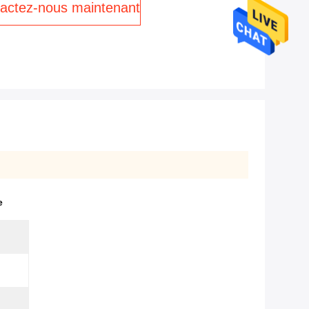
actez-nous maintenant
e