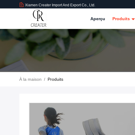
Xiamen Creater Import And Export Co., Ltd.
Aperçu
Produits
À la maison
/
Produits