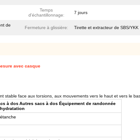
Temps
7 jours
d'échantillonnage:
ent de
Fermeture à glissière:
Tirette et extracteur de SBS/YKK
mesure avec casque
ent stable face aux torsions, aux mouvements vers le haut et vers le 
acs à dos Autres sacs à dos Équipement de randonnée
'hydratation
 étanche