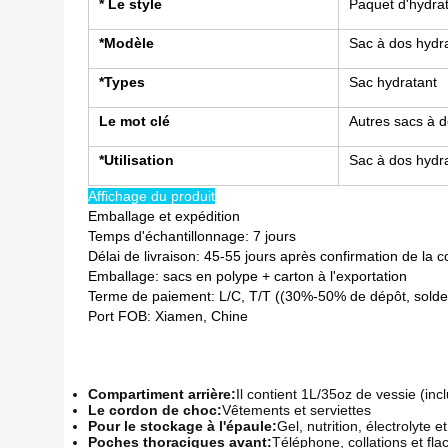
* Le style
Paquet d'hydra
*Modèle
Sac à dos hydr
*Types
Sac hydratant
Le mot clé
Autres sacs à 
*Utilisation
Sac à dos hydr
Affichage du produit
Emballage et expédition
Temps d'échantillonnage: 7 jours
Délai de livraison: 45-55 jours après confirmation de l
Emballage: sacs en polype + carton à l'exportation
Terme de paiement: L/C, T/T ((30%-50% de dépôt, solde 
Port FOB: Xiamen, Chine
Compartiment arrière:
Il contient 1L/35oz de vessie (incl
Le cordon de choc:
Vêtements et serviettes
Pour le stockage à l'épaule:
Gel, nutrition, électrolyte 
Poches thoraciques avant:
Téléphone, collations et f