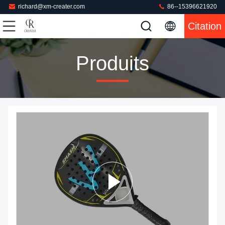
richard@xm-creater.com
86--15396621920
Citation
Produits