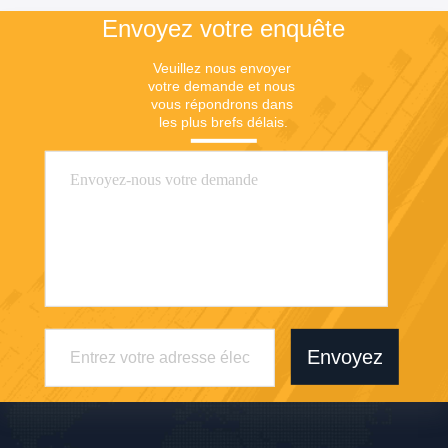
Envoyez votre enquête
Veuillez nous envoyer 
votre demande et nous 
vous répondrons dans 
les plus brefs délais.
Envoyez