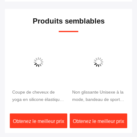
Produits semblables
e à
Coupe de cheveux de
Non glissante Unisexe à la
Fe
au
yoga en silicone élastique
mode, bandeau de sport
él
pour la course non
étanche au vent,
ba
glissante
accessoires sportifs sur
ét
ix
Obtenez le meilleur prix
Obtenez le meilleur prix
Ob
mesure
ba